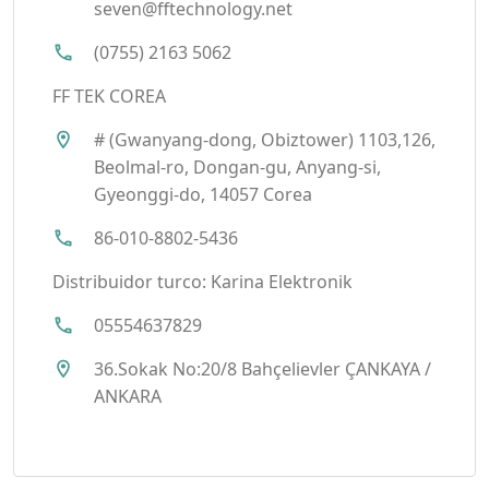
seven@fftechnology.net
(0755) 2163 5062
FF TEK COREA
# (Gwanyang-dong, Obiztower) 1103,126,
Beolmal-ro, Dongan-gu, Anyang-si,
Gyeonggi-do, 14057 Corea
86-010-8802-5436
Distribuidor turco:
Karina Elektronik
05554637829
36.Sokak No:20/8 Bahçelievler ÇANKAYA /
ANKARA