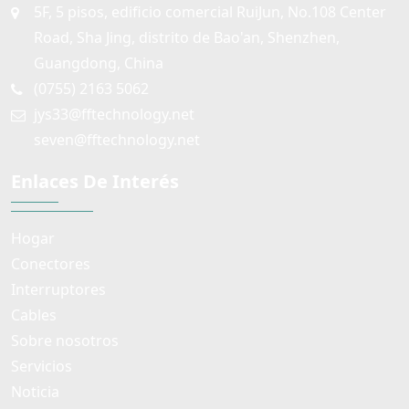
5F, 5 pisos, edificio comercial RuiJun, No.108 Center
Road, Sha Jing, distrito de Bao'an, Shenzhen,
Guangdong, China
(0755) 2163 5062
jys33@fftechnology.net
seven@fftechnology.net
Enlaces De Interés
Hogar
Conectores
Interruptores
Cables
Sobre nosotros
Servicios
Noticia