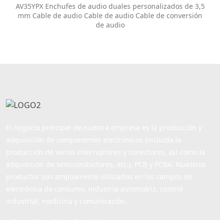
conversión de audio
AV35YPX Enchufes de audio duales personalizados de 3,5
mm Cable de audio Cable de audio Cable de conversión
de audio
El negocio principal de nuestra empresa es la producción y
adquisición de componentes electrónicos (incluida la
producción de varios interruptores y conectores, así como la
adquisición de semiconductores, etc.), PCB y PCBA. Nuestros
productos son ampliamente utilizados en los campos de
electrónica de consumo, industria automotriz, control
industrial, medicina y comunicación.