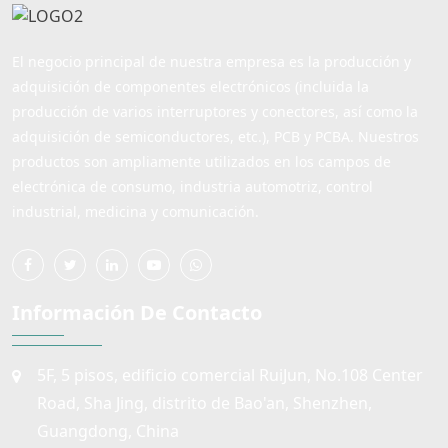
El negocio principal de nuestra empresa es la producción y
adquisición de componentes electrónicos (incluida la
producción de varios interruptores y conectores, así como la
adquisición de semiconductores, etc.), PCB y PCBA. Nuestros
productos son ampliamente utilizados en los campos de
electrónica de consumo, industria automotriz, control
industrial, medicina y comunicación.
Información De Contacto
5F, 5 pisos, edificio comercial RuiJun, No.108 Center
Road, Sha Jing, distrito de Bao'an, Shenzhen,
Guangdong, China