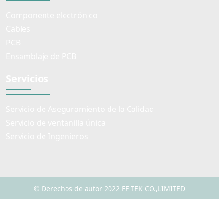
Componente electrónico
Cables
PCB
Ensamblaje de PCB
Servicios
Servicio de Aseguramiento de la Calidad
Servicio de ventanilla única
Servicio de Ingenieros
© Derechos de autor 2022 FF TEK CO.,LIMITED