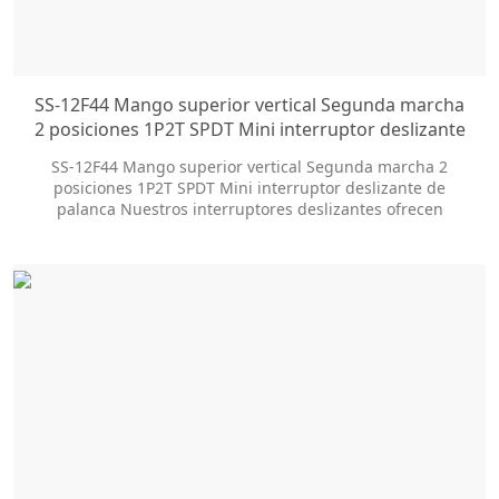
SS-12F44 Mango superior vertical Segunda marcha
2 posiciones 1P2T SPDT Mini interruptor deslizante
de palanca
SS-12F44 Mango superior vertical Segunda marcha 2
posiciones 1P2T SPDT Mini interruptor deslizante de
palanca Nuestros interruptores deslizantes ofrecen
docenas de opciones de personalización para ayudarlo a
obtener el estilo de paquete y el tamaño de la perilla que
necesita. Son los siguientes: