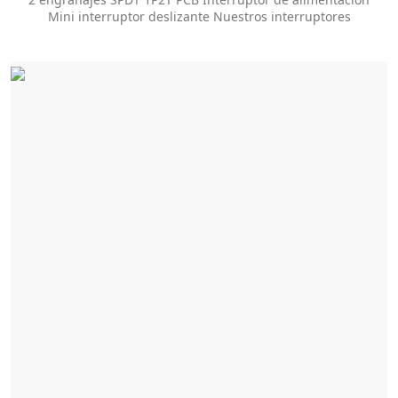
Mini interruptor deslizante Nuestros interruptores
deslizantes ofrecen docenas de opciones de
personalización para ayudarlo a obtener el estilo de
paquete y el tamaño de la perilla que necesita.