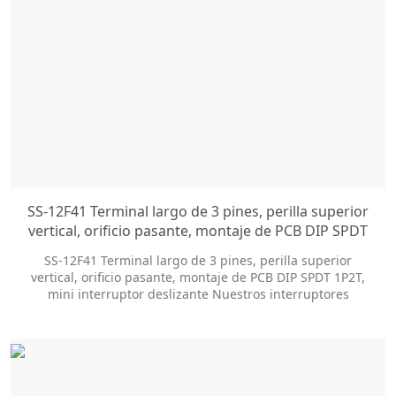
SS-12F41 Terminal largo de 3 pines, perilla superior
vertical, orificio pasante, montaje de PCB DIP SPDT
1P2T, mini interruptor deslizante
SS-12F41 Terminal largo de 3 pines, perilla superior
vertical, orificio pasante, montaje de PCB DIP SPDT 1P2T,
mini interruptor deslizante Nuestros interruptores
deslizantes ofrecen docenas de opciones de
personalización para ayudarlo a obtener el estilo del
paquete y el tamaño de la perilla que necesita.