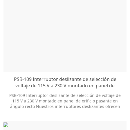
PSB-109 Interruptor deslizante de selección de
voltaje de 115 V a 230 V montado en panel de
orificio pasante en ángulo recto
PSB-109 Interruptor deslizante de selección de voltaje de
115 V a 230 V montado en panel de orificio pasante en
ángulo recto Nuestros interruptores deslizantes ofrecen
docenas de opciones de personalización para ayudarlo a
obtener el estilo del paquete y el tamaño de la perilla que
necesita.