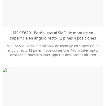
MSK-56A01 Botón lateral SMD de montaje en
superficie en ángulo recto 12 pines 4 posiciones
Vías Micro Interruptor deslizante
MSK-56A01 Botón lateral SMD de montaje en superficie en
ángulo recto 12 pines 4 posiciones Vías Micro Interruptor
deslizante Nuestros interruptores deslizantes ofrecen
docenas de opciones de personalización para ayudarlo a
obtener el estilo de paquete y el tamaño de la perilla que
necesita. El