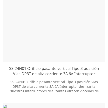
SS-24N01 Orificio pasante vertical Tipo 3 posición
Vías DP3T de alta corriente 3A 6A Interruptor
deslizante
SS-24N01 Orificio pasante vertical Tipo 3 posición Vías
DP3T de alta corriente 3A 6A Interruptor deslizante
Nuestros interruptores deslizantes ofrecen docenas de
opciones de personalización para ayudarlo a obtener el
estilo de paquete y el tamaño de la perilla que necesita.
Son los siguientes: