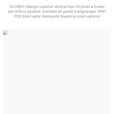
engranajes DP4T PCB Interruptor deslizante
SS-24E01 Mango superior vertical tipo 10 pines a través
del orificio pasante montado en panel 4 engranajes DP4T
PCB Interruptor deslizante Nuestros interruptores
deslizantes ofrecen docenas de opciones de
personalización para ayudarlo a obtener el estilo de
paquete y el tamaño de la perilla que necesita. T