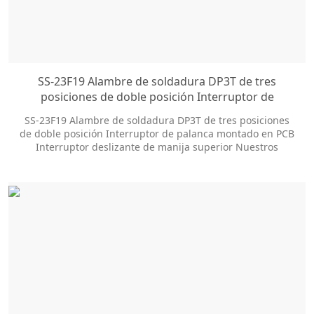
SS-23F19 Alambre de soldadura DP3T de tres
posiciones de doble posición Interruptor de
palanca montado en PCB Interruptor deslizante de
SS-23F19 Alambre de soldadura DP3T de tres posiciones
manija superior
de doble posición Interruptor de palanca montado en PCB
Interruptor deslizante de manija superior Nuestros
interruptores deslizantes ofrecen docenas de opciones de
personalización para ayudarlo a obtener el estilo del
paquete y el tamaño de la perilla que necesita