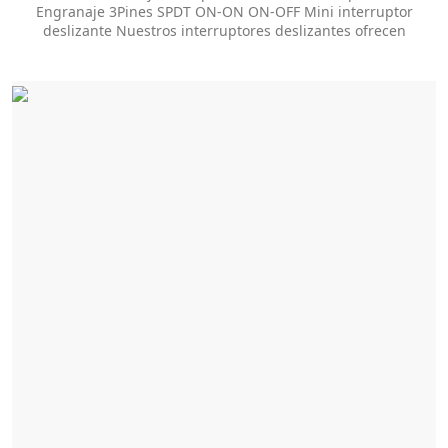
Engranaje 3Pines SPDT ON-ON ON-OFF Mini interruptor
deslizante Nuestros interruptores deslizantes ofrecen
docenas de opciones de personalización para ayudarlo a
obtener el estilo de paquete y el tamaño de la perilla que
necesita. El