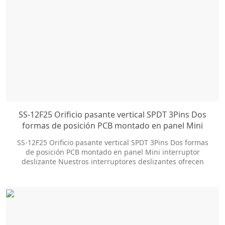
SS-12F25 Orificio pasante vertical SPDT 3Pins Dos
formas de posición PCB montado en panel Mini
interruptor deslizante
SS-12F25 Orificio pasante vertical SPDT 3Pins Dos formas
de posición PCB montado en panel Mini interruptor
deslizante Nuestros interruptores deslizantes ofrecen
docenas de opciones de personalización para ayudarlo a
obtener el estilo de paquete y el tamaño de la perilla que
necesita. Ésimo