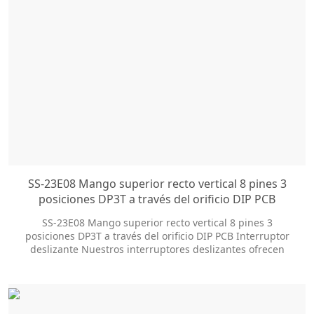
SS-23E08 Mango superior recto vertical 8 pines 3
posiciones DP3T a través del orificio DIP PCB
Interruptor deslizante
SS-23E08 Mango superior recto vertical 8 pines 3
posiciones DP3T a través del orificio DIP PCB Interruptor
deslizante Nuestros interruptores deslizantes ofrecen
docenas de opciones de personalización para ayudarlo a
obtener el estilo de paquete y el tamaño de la perilla que
necesita. El