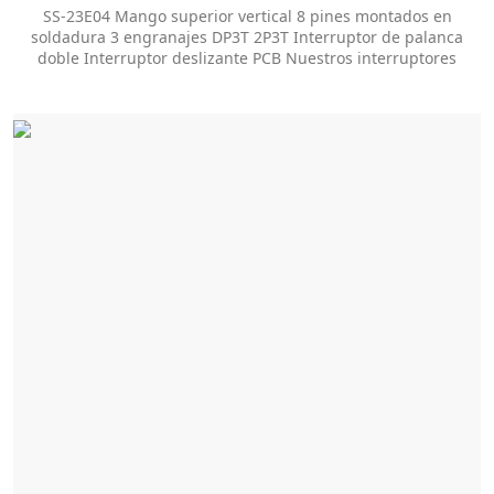
de palanca doble Interruptor deslizante PCB
SS-23E04 Mango superior vertical 8 pines montados en
soldadura 3 engranajes DP3T 2P3T Interruptor de palanca
doble Interruptor deslizante PCB Nuestros interruptores
deslizantes ofrecen docenas de opciones de
personalización para ayudarlo a obtener el estilo de
paquete y el tamaño de la perilla que desea.