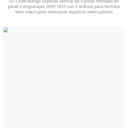
SS-12F48 Mango superior vertical de 3 pines montado en
panel 2 engranajes SPDT 1P2T con 2 orificios para tornillos
Mini interruptor deslizante Nuestros interruptores
deslizantes ofrecen docenas de opciones de
personalización para ayudarlo a obtener el estilo del
paquete y el tamaño de la perilla que necesita.