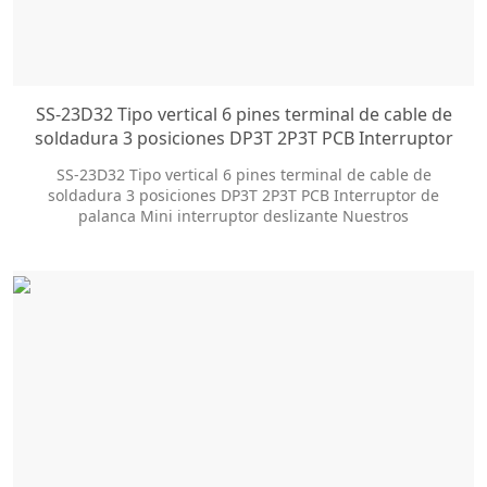
SS-23D32 Tipo vertical 6 pines terminal de cable de
soldadura 3 posiciones DP3T 2P3T PCB Interruptor
de palanca Mini interruptor deslizante
SS-23D32 Tipo vertical 6 pines terminal de cable de
soldadura 3 posiciones DP3T 2P3T PCB Interruptor de
palanca Mini interruptor deslizante Nuestros
interruptores deslizantes ofrecen docenas de opciones de
personalización para ayudarlo a obtener el estilo del
paquete y el tamaño de la perilla que necesita.