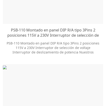
PSB-110 Montado en panel DIP R/A tipo 3Pins 2
posiciones 115V a 230V Interruptor de selección de
voltaje Interruptor de deslizamiento de potencia
PSB-110 Montado en panel DIP R/A tipo 3Pins 2 posiciones
115V a 230V Interruptor de selección de voltaje
Interruptor de deslizamiento de potencia Nuestros
interruptores deslizantes ofrecen docenas de opciones de
personalización para ayudarlo a obtener el estilo del
paquete y el tamaño de la perilla que