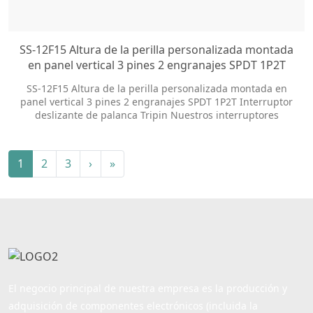
SS-12F15 Altura de la perilla personalizada montada
en panel vertical 3 pines 2 engranajes SPDT 1P2T
Interruptor deslizante de palanca Tripin
SS-12F15 Altura de la perilla personalizada montada en
panel vertical 3 pines 2 engranajes SPDT 1P2T Interruptor
deslizante de palanca Tripin Nuestros interruptores
deslizantes ofrecen docenas de opciones de
personalización para ayudarlo a obtener el estilo de
paquete y el tamaño de la perilla que desea.
1
2
3
›
»
El negocio principal de nuestra empresa es la producción y
adquisición de componentes electrónicos (incluida la