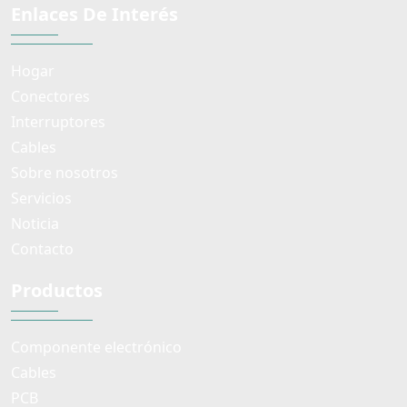
Enlaces De Interés
Hogar
Conectores
Interruptores
Cables
Sobre nosotros
Servicios
Noticia
Contacto
Productos
Componente electrónico
Cables
PCB