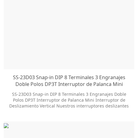
SS-23D03 Snap-in DIP 8 Terminales 3 Engranajes
Doble Polos DP3T Interruptor de Palanca Mini
Interruptor de Deslizamiento Vertical
SS-23D03 Snap-in DIP 8 Terminales 3 Engranajes Doble
Polos DP3T Interruptor de Palanca Mini Interruptor de
Deslizamiento Vertical Nuestros interruptores deslizantes
ofrecen docenas de opciones de personalización para
ayudarlo a obtener el estilo de paquete y el tamaño de la
perilla que necesita. T