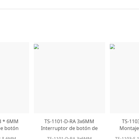
 3 * 6MM
TS-1101-D-RA 3x6MM
TS-110
de botón
Interruptor de botón de
Montaje
de tipo
ángulo recto 2 pines a
SMD Tipo 
3 * 6MM
TS-1101-D-RA 3x6MM
TS-1103-S