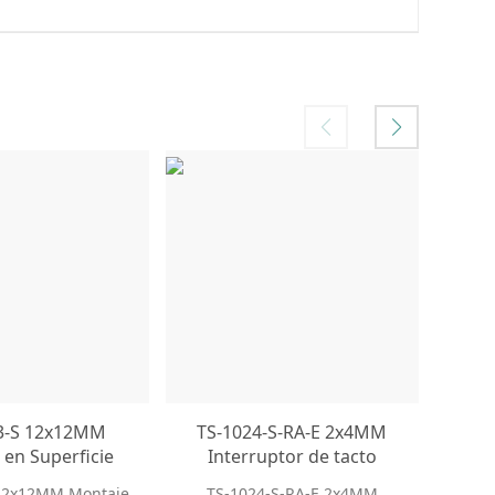
3-S 12x12MM
TS-1024-S-RA-E 2x4MM
TS
 en Superficie
Interruptor de tacto
Ult
4Pins Contactos
momentáneo de montaje
en 
 12x12MM Montaje
TS-1024-S-RA-E 2x4MM
T