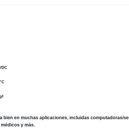
0VDC
°C
gf
na bien en muchas aplicaciones, incluidas computadoras/serv
 médicos y más.