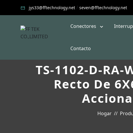
/
jys33@fftechnology.net
seven@fftechnology.net
Conectores
Interru
Contacto
TS-1102-D-RA-W
Recto De 6X
Acciona
Hogar
Produ