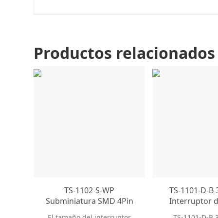
Productos relacionados
TS-1102-S-WP
TS-1101-D-B
Subminiatura SMD 4Pin
Interruptor 
6x6 Interruptor táctil
momentáneo 
El tamaño del interruptor
TS-1101-D-B 