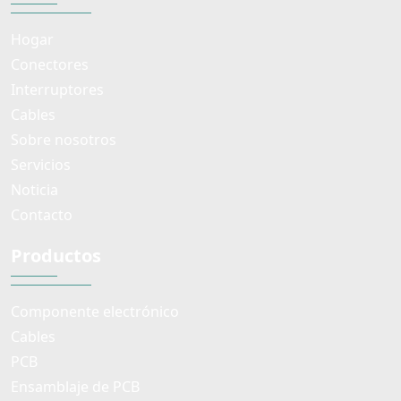
Hogar
Conectores
Interruptores
Cables
Sobre nosotros
Servicios
Noticia
Contacto
Productos
Componente electrónico
Cables
PCB
Ensamblaje de PCB