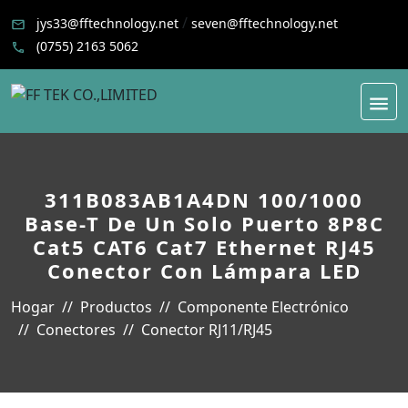
/
jys33@fftechnology.net
seven@fftechnology.net
(0755) 2163 5062
311B083AB1A4DN 100/1000
Base-T De Un Solo Puerto 8P8C
Cat5 CAT6 Cat7 Ethernet RJ45
Conector Con Lámpara LED
Hogar
Productos
Componente Electrónico
Conectores
Conector RJ11/RJ45